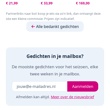
Aqua S -
AquaZoom compact
Inkttank Printer-
€ 21,99
€ 33,99
€ 169,00
Tuinsproeier - 90 tot
- Tuinsproeier - 9 tot
Zwart
220 m²
216 m²
Partnerlinks naar bol: koop je iets via zo’n link, dan ontvangt deze
site een kleine commissie. Prijzen zijn indicatief.
Alle bedankt gedichten
Gedichten in je mailbox?
De mooiste gedichten voor het seizoen, elke
twee weken in je mailbox.
Je e-mailadres
Laat dit veld leeg
Aanmelden
Afmelden kan altijd.
Meer over de nieuwsbrief