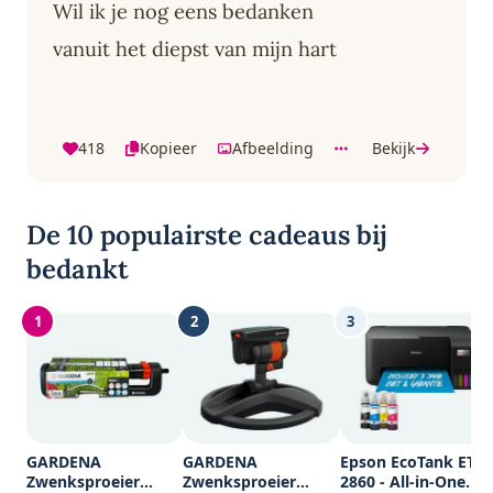
Wil ik je nog eens bedanken
vanuit het diepst van mijn hart
418
Kopieer
Afbeelding
Bekijk
De 10 populairste cadeaus bij
bedankt
1
2
3
GARDENA
GARDENA
Epson EcoTank ET-
Zwenksproeier
Zwenksproeier
2860 - All-in-One