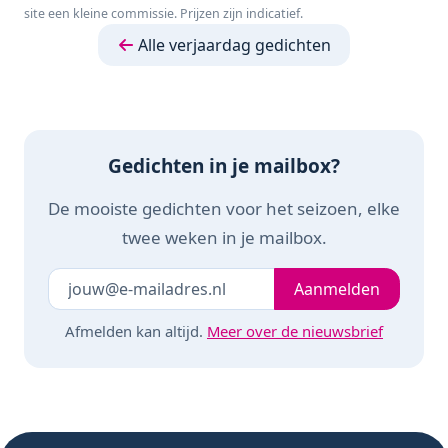
site een kleine commissie. Prijzen zijn indicatief.
Educatief spel -
Klein cadeautje
Alle verjaardag gedichten
Gedichten in je mailbox?
De mooiste gedichten voor het seizoen, elke
twee weken in je mailbox.
Je e-mailadres
Laat dit veld leeg
Aanmelden
Afmelden kan altijd.
Meer over de nieuwsbrief