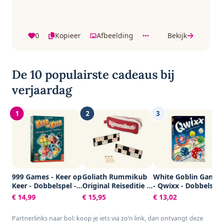
0
Kopieer
Afbeelding
Bekijk
De 10 populairste cadeaus bij
verjaardag
1
2
3
999 Games - Keer op
Goliath Rummikub
White Goblin Game
Keer - Dobbelspel -
Original Reiseditie -
- Qwixx - Dobbelspe
Hét dobbelspel voor
Bordspel - Inclusief
- 2 tot 5 spelers -
€ 14,99
€ 15,95
€ 13,02
het hele gezin -
Tasje
Voor de hele familie
Gezelschapsspel -
- Gezelschapsspel -
Partnerlinks naar bol: koop je iets via zo’n link, dan ontvangt deze
Familiespel -
Klein cadeautje