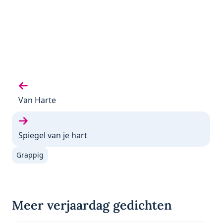
Vorige gedicht:
Van Harte
Volgende gedicht:
Spiegel van je hart
Grappig
Meer verjaardag gedichten