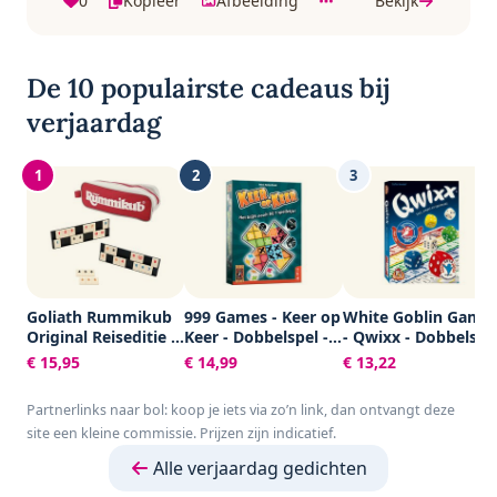
0
Kopieer
Afbeelding
Bekijk
De 10 populairste cadeaus bij
verjaardag
1
2
3
Goliath Rummikub
999 Games - Keer op
White Goblin Game
Original Reiseditie -
Keer - Dobbelspel -
- Qwixx - Dobbelspe
Bordspel - Inclusief
Hét dobbelspel voor
- 2 tot 5 spelers -
€ 15,95
€ 14,99
€ 13,22
Tasje
het hele gezin -
Voor de hele familie
Gezelschapsspel -
- Gezelschapsspel -
Partnerlinks naar bol: koop je iets via zo’n link, dan ontvangt deze
Familiespel -
Klein cadeautje
site een kleine commissie. Prijzen zijn indicatief.
Educatief spel -
Klein cadeautje
Alle verjaardag gedichten