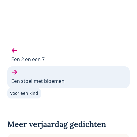
Vorige gedicht:
Een 2 en een 7
Volgende gedicht:
Een stoel met bloemen
Voor een kind
Meer verjaardag gedichten