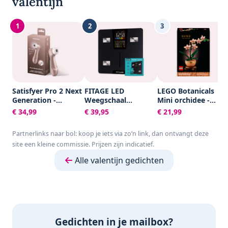
valentijn
1
2
3
Satisfyer Pro 2 Next
FITAGE LED
LEGO Botanicals
Generation -
Weegschaal
Mini orchidee -
Luchtdrukvibrator
Personenweegschaal
10343
€ 34,99
€ 39,95
€ 21,99
met 11
Digitaal - Slimme
intensiteitsniveaus -
Weegschaal met 17x
Partnerlinks naar bol: koop je iets via zo’n link, dan ontvangt deze
waterdicht
Lichaamsanalyse -
site een kleine commissie. Prijzen zijn indicatief.
Weegschalen -
FITAGE App
Alle valentijn gedichten
Gedichten in je mailbox?