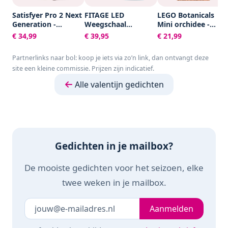
Satisfyer Pro 2 Next
FITAGE LED
LEGO Botanicals
Generation -
Weegschaal
Mini orchidee -
Luchtdrukvibrator
Personenweegschaal
10343
€ 34,99
€ 39,95
€ 21,99
met 11
Digitaal - Slimme
intensiteitsniveaus -
Weegschaal met 17x
Partnerlinks naar bol: koop je iets via zo’n link, dan ontvangt deze
waterdicht
Lichaamsanalyse -
site een kleine commissie. Prijzen zijn indicatief.
Weegschalen -
FITAGE App
Alle valentijn gedichten
Gedichten in je mailbox?
De mooiste gedichten voor het seizoen, elke
twee weken in je mailbox.
Je e-mailadres
Laat dit veld leeg
Aanmelden