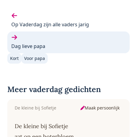
Vorige gedicht:
Op Vaderdag zijn alle vaders jarig
Volgende gedicht:
Dag lieve papa
Kort
Voor papa
Meer vaderdag gedichten
Maak persoonlijk
De kleine bij Sofietje
De kleine bij Sofietje
zat op een boterbloem