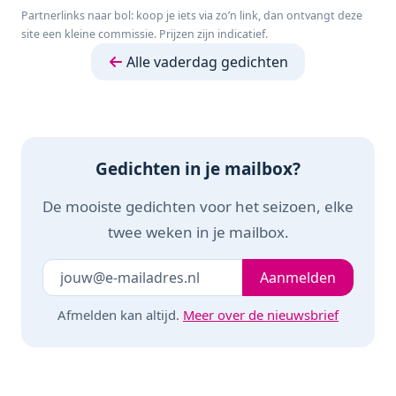
220 m²
Personen -
Partnerlinks naar bol: koop je iets via zo’n link, dan ontvangt deze
Zwart/Zilver
site een kleine commissie. Prijzen zijn indicatief.
Alle vaderdag gedichten
Gedichten in je mailbox?
De mooiste gedichten voor het seizoen, elke
twee weken in je mailbox.
Je e-mailadres
Laat dit veld leeg
Aanmelden
Afmelden kan altijd.
Meer over de nieuwsbrief