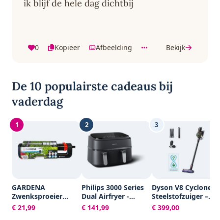
ik blijf de hele dag dichtbij
0
Kopieer
Afbeelding
Bekijk
De 10 populairste cadeaus bij
vaderdag
1
2
3
GARDENA
Philips 3000 Series
Dyson V8 Cyclone –
Zwenksproeier
Dual Airfryer -
Steelstofzuiger –
Aqua S -
NA351/00 - Dubbele
150AW – 60 min
€ 21,99
€ 141,99
€ 399,00
Tuinsproeier - 90 tot
Mand - 9L - Tot 6