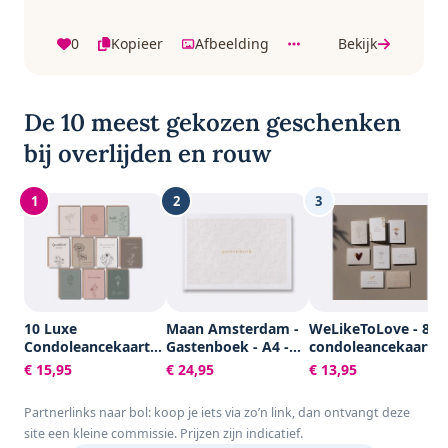
0
Kopieer
Afbeelding
Bekijk
De 10 meest gekozen geschenken
bij overlijden en rouw
1
2
3
10 Luxe
Maan Amsterdam -
WeLikeToLove - 8x
Condoleancekaarten
Gastenboek - A4 -
condoleancekaarte
met Enveloppen -
100 blanco pagina's
- Rouwkaarten -
€ 15,95
€ 24,95
€ 13,95
Rouwkaarten -
- Neutraal - Voor
condoleance
Sterkte & Troost -
bruiloft, trouwen,
kaarten met
Partnerlinks naar bol: koop je iets via zo’n link, dan ontvangt deze
A6 - Blanco - Aardse
afscheid, uitvaart,
envelop - Sterkte &
site een kleine commissie. Prijzen zijn indicatief.
Kleuren
condoleance of
Troost