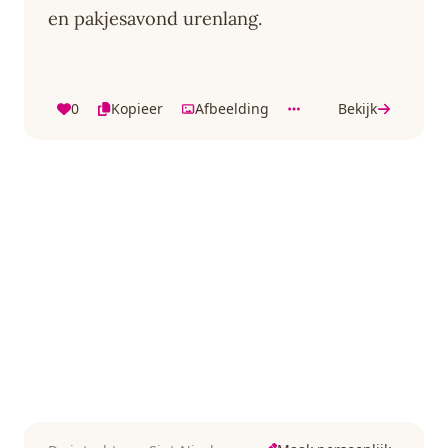
en pakjesavond urenlang.
0
Kopieer
Afbeelding
Bekijk