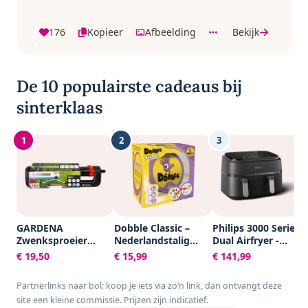
176
Kopieer
Afbeelding
Bekijk
De 10 populairste cadeaus bij
sinterklaas
1
2
3
GARDENA
Dobble Classic –
Philips 3000 Series
Zwenksproeier
Nederlandstalig
Dual Airfryer -
Aqua S -
Kaartspel voor 2 tot
NA351/00 - Dubbele
€ 19,50
€ 15,99
€ 141,99
Tuinsproeier - 90 tot
8 spelers - Leuk
Mand - 9L - Tot 6
220 m²
familiespel vanaf 6
Personen -
Partnerlinks naar bol: koop je iets via zo’n link, dan ontvangt deze
jaar - Het
Zwart/Zilver
site een kleine commissie. Prijzen zijn indicatief.
razendsnelle