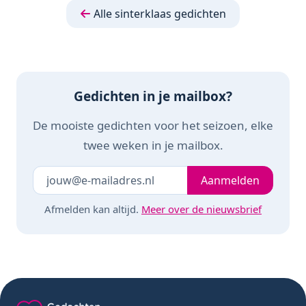
zoekspel voor het
Alle sinterklaas gedichten
hele gezin
Gedichten in je mailbox?
De mooiste gedichten voor het seizoen, elke
twee weken in je mailbox.
Je e-mailadres
Laat dit veld leeg
Aanmelden
Afmelden kan altijd.
Meer over de nieuwsbrief