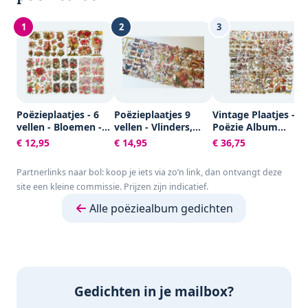
1
2
3
Poëzieplaatjes - 6
Poëzieplaatjes 9
Vintage Plaatjes -
vellen - Bloemen -
vellen - Vlinders,
Poëzie Album
Poëziealbum -
Vogels, Bloemen,
Plaatjes -
€ 12,95
€ 14,95
€ 36,75
hobby - creatief -
Poezen en Roosjes
Knipplaatjes -
bulletjournaal -
Scrapbook - Kaarte
Partnerlinks naar bol: koop je iets via zo’n link, dan ontvangt deze
vriendenboek -
Maken - Allerlei -
site een kleine commissie. Prijzen zijn indicatief.
dagboek -
16,5x23,5 cm -
decoupage -
Creotime - 30 vellen
Alle poëziealbum gedichten
knutselen -
scrapbook
Gedichten in je mailbox?