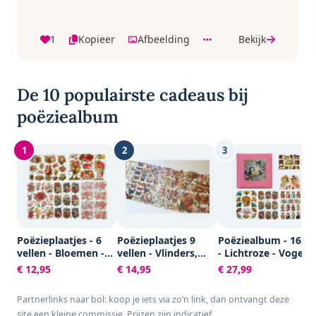
1
Kopieer
Afbeelding
Bekijk
De 10 populairste cadeaus bij
poëziealbum
1
2
3
Poëzieplaatjes - 6
Poëzieplaatjes 9
Poëziealbum - 16x1
vellen - Bloemen -
vellen - Vlinders,
- Lichtroze - Vogels 
Poëziealbum -
Vogels, Bloemen,
met 5 vellen
€ 12,95
€ 14,95
€ 27,99
hobby - creatief -
Poezen en Roosjes
Poëzieplaatjes -
bulletjournaal -
Versjes - Gedicht -
Partnerlinks naar bol: koop je iets via zo’n link, dan ontvangt deze
vriendenboek -
Cadeau - Sint -
site een kleine commissie. Prijzen zijn indicatief.