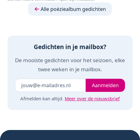
dagboek -
Geschenk -
decoupage -
Knutselen - Hobby -
Alle poëziealbum gedichten
knutselen -
Creatief - Scrapboo
scrapbook
- Poezie
Gedichten in je mailbox?
De mooiste gedichten voor het seizoen, elke
twee weken in je mailbox.
Je e-mailadres
Laat dit veld leeg
Aanmelden
Afmelden kan altijd.
Meer over de nieuwsbrief