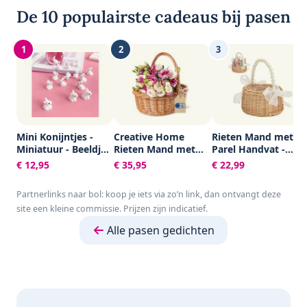
De 10 populairste cadeaus bij pasen
1
2
3
Mini Konijntjes -
Creative Home
Rieten Mand met
Miniatuur - Beeldjes
Rieten Mand met
Parel Handvat -
- Wit - Konijn - 20
Handvat |
Paasmandje -
€ 12,95
€ 35,95
€ 22,99
stuks - Pasen -
35x30x35cm |
Waterdichte
Decoratie -
Lichtgewicht |
Voering -
Partnerlinks naar bol: koop je iets via zo’n link, dan ontvangt deze
Landschap - DIY
Picnic Pasen
Strooimandje
site een kleine commissie. Prijzen zijn indicatief.
Decoratie |
Bruiloft -
Paasmandje
Picknickmand
Alle pasen gedichten
Handgeweven
Rieten - Gevlochten
Bloemenmand -
Fruit Mand -
Decoratief
Rotanmandje met
Lint - Picnic Pasen