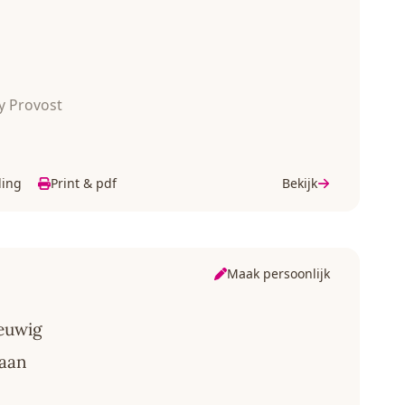
y Provost
ding
Print & pdf
Bekijk
Maak persoonlijk
eeuwig
taan