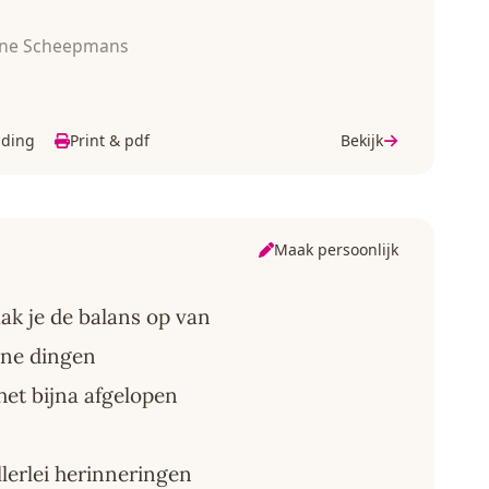
ine Scheepmans
lding
Print & pdf
Bekijk
Maak persoonlijk
k je de balans op van
jne dingen
 het bijna afgelopen
lerlei herinneringen