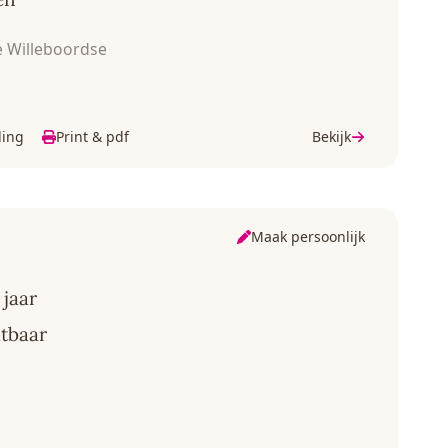
 Willeboordse
ding
Print & pdf
Bekijk
Maak persoonlijk
jaar
atbaar