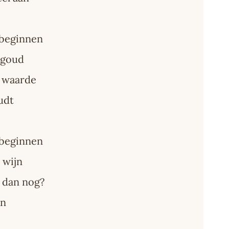
 beginnen
 goud
g waarde
udt
 beginnen
 wijn
t dan nog?
jn