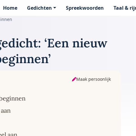
Home
Gedichten
Spreekwoorden
Taal & ri
page
ginnen
edicht: ‘Een nieuw
beginnen’
Maak persoonlijk
 beginnen
 aan
eel aan