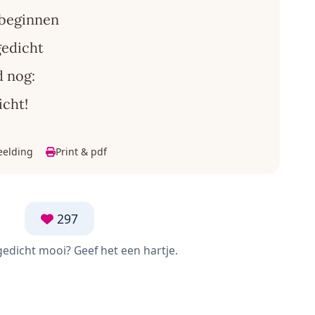
 beginnen
gedicht
d nog:
icht!
eelding
Print & pdf
297
 gedicht mooi? Geef het een hartje.