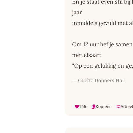
En je staat even stil bij
jaar
inmiddels gevuld met al
Om 12 uur hef je samen 
met elkaar:
"Op een gelukkig en ge
— Odetta Donners-Holl
166
Kopieer
Afbee