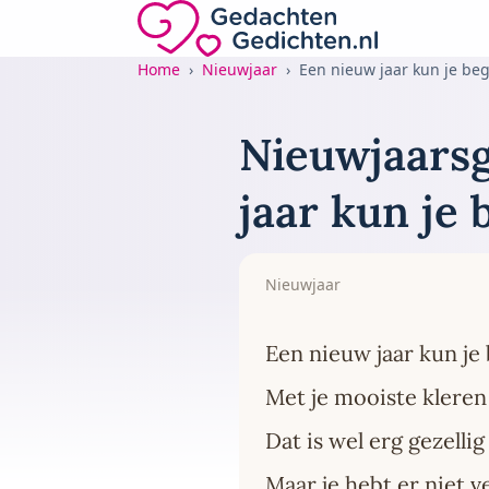
Direct naar de inhoud
Gedachten-Gedichten.nl — naar de home
Home
Nieuwjaar
Een nieuw jaar kun je be
Nieuwjaarsg
jaar kun je 
Nieuwjaar
Een nieuw jaar kun je
Met je mooiste kleren
Dat is wel erg gezellig
Maar je hebt er niet v