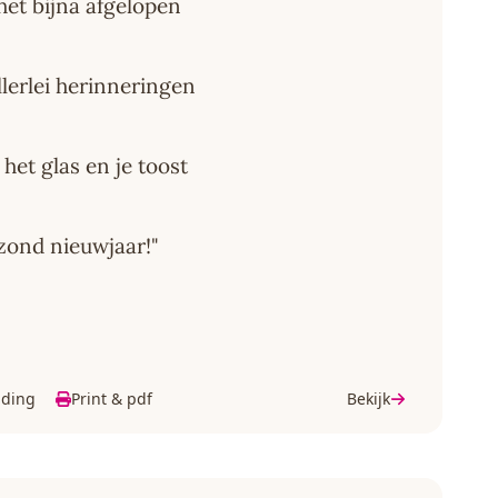
 het bijna afgelopen
lerlei herinneringen
het glas en je toost
zond nieuwjaar!"
lding
Print & pdf
Bekijk