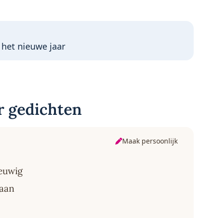
 het nieuwe jaar
r gedichten
Maak persoonlijk
eeuwig
taan