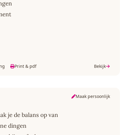
engen
ument
ing
Print & pdf
Bekijk
Maak persoonlijk
k je de balans op van
jne dingen