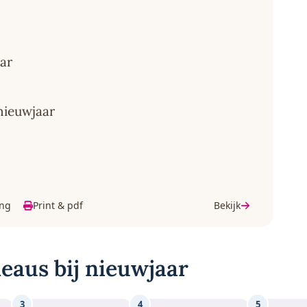
aar
 nieuwjaar
ing
Print & pdf
Bekijk
eaus bij nieuwjaar
3
4
5