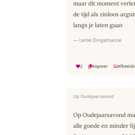
maar dit moment verl
de tijd als zinloos arg
langs je laten gaan
— Lenie Dingemanse
2
Kopieer
Afbeeld
Op Oudejaarsavond
Op Oudejaarsavond maa
alle goede en minder fi