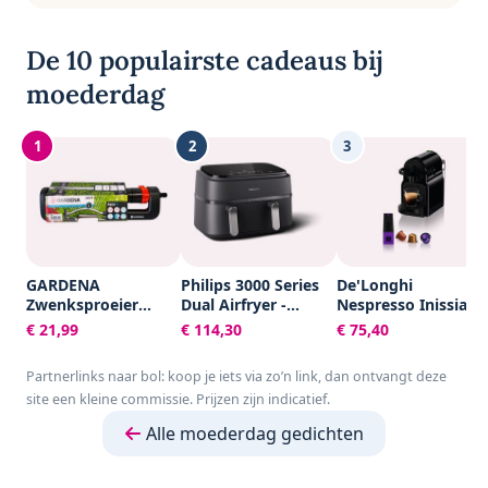
De 10 populairste cadeaus bij
moederdag
1
2
3
GARDENA
Philips 3000 Series
De'Longhi
Zwenksproeier
Dual Airfryer -
Nespresso Inissia
Aqua S -
NA351/00 - Dubbele
EN80.B -
€ 21,99
€ 114,30
€ 75,40
Tuinsproeier - 90 tot
Mand - 9L - Tot 6
Koffiecupmachine -
220 m²
Personen -
Zwart
Partnerlinks naar bol: koop je iets via zo’n link, dan ontvangt deze
Zwart/Zilver
site een kleine commissie. Prijzen zijn indicatief.
Alle moederdag gedichten