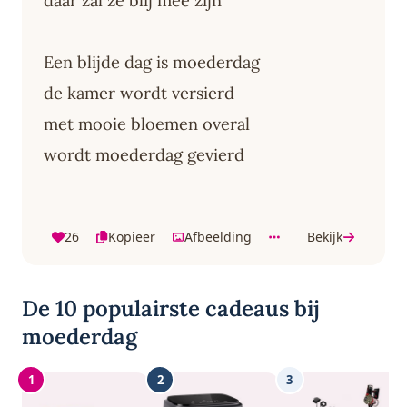
daar zal ze blij mee zijn
Een blijde dag is moederdag
de kamer wordt versierd
met mooie bloemen overal
wordt moederdag gevierd
26
Kopieer
Afbeelding
Bekijk
De 10 populairste cadeaus bij
moederdag
1
2
3