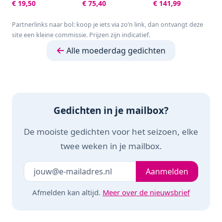
Aqua S -
EN80.B -
NA351/00 - Dubbele
€ 19,50
€ 75,40
€ 141,99
Tuinsproeier - 90 tot
Koffiecupmachine -
Mand - 9L - Tot 6
220 m²
Zwart
Personen -
Partnerlinks naar bol: koop je iets via zo’n link, dan ontvangt deze
Zwart/Zilver
site een kleine commissie. Prijzen zijn indicatief.
Alle moederdag gedichten
Gedichten in je mailbox?
De mooiste gedichten voor het seizoen, elke
twee weken in je mailbox.
Je e-mailadres
Laat dit veld leeg
Aanmelden
Afmelden kan altijd.
Meer over de nieuwsbrief