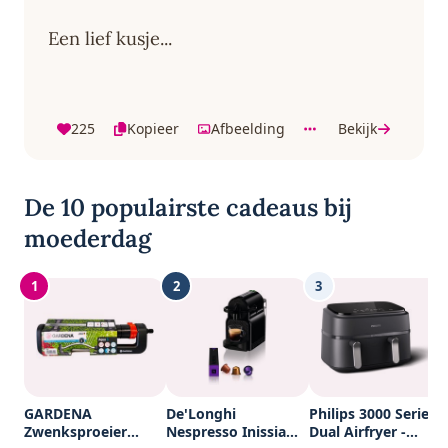
Een lief kusje...
225
Kopieer
Afbeelding
Bekijk
De 10 populairste cadeaus bij
moederdag
1
2
3
GARDENA
De'Longhi
Philips 3000 Series
Zwenksproeier
Nespresso Inissia
Dual Airfryer -