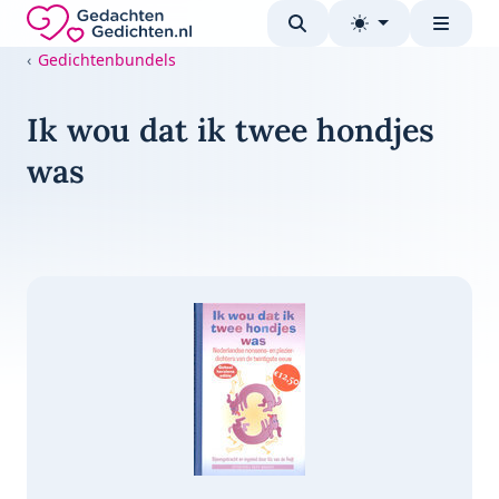
Direct naar de inhoud
Gedachten-Gedichten.nl — naar de homepage
Gedichtenbundels
Ik wou dat ik twee hondjes
was