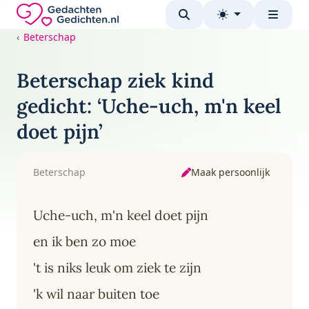
Direct naar de inhoud
Gedachten-Gedichten.nl — naar de homepage
Beterschap
Beterschap ziek kind
gedicht: ‘Uche-uch, m'n keel
doet pijn’
Maak persoonlijk
Beterschap
Uche-uch, m'n keel doet pijn
en ik ben zo moe
't is niks leuk om ziek te zijn
'k wil naar buiten toe