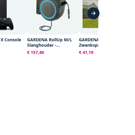
B
S
St
€ 
o
Pr
 X Console
GARDENA RollUp M/L
GARDENA
Slanghouder -
Zwenksproeier
Wandslangenbox - 25
Aquazoom L -
€ 157,40
€ 41,19
meter - Ø 13 mm
Tuinsproeier - 29-350m²