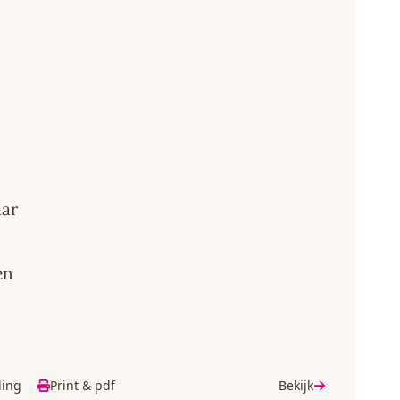
aar
en
ding
Print & pdf
Bekijk