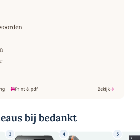
 woorden
en
r
ing
Print & pdf
Bekijk
deaus bij bedankt
3
4
5