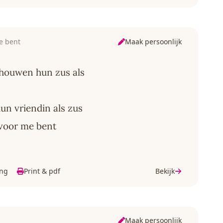
Maak persoonlijk
me bent
ouwen hun zus als
n vriendin als zus
d voor me bent
ing
Print & pdf
Bekijk
Maak persoonlijk