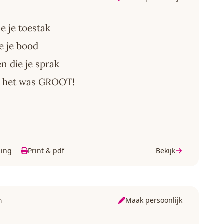
e je toestak
e je bood
n die je sprak
f: het was GROOT!
ding
Print & pdf
Bekijk
Maak persoonlijk
n