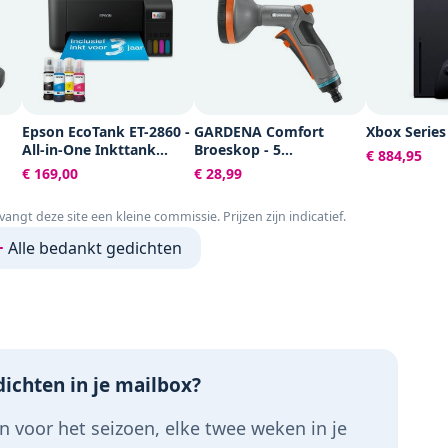
Epson EcoTank ET-2860 -
GARDENA Comfort
Xbox Series
All-in-One Inkttank
Broeskop - 5
€ 884,95
Printer- Zwart
Straalsoorten - Grijs
€ 169,00
€ 28,99
16
tvangt deze site een kleine commissie. Prijzen zijn indicatief.
Alle bedankt gedichten
ichten in je mailbox?
 voor het seizoen, elke twee weken in je