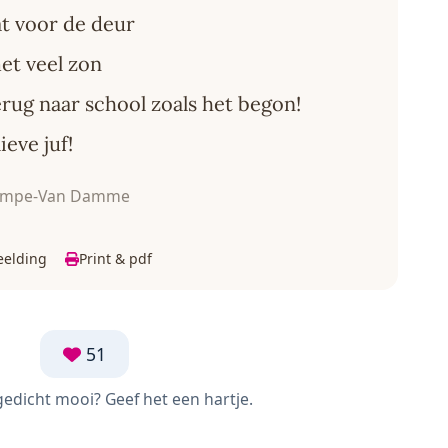
at voor de deur
et veel zon
erug naar school zoals het begon!
ieve juf!
 Ampe-Van Damme
eelding
Print & pdf
51
 gedicht mooi? Geef het een hartje.