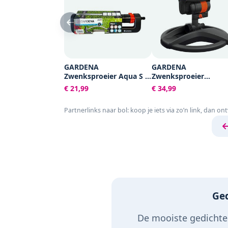
GARDENA
GARDENA
Zwenksproeier Aqua S -
Zwenksproeier
Tuinsproeier - 90 tot 220
AquaZoom compact -
€ 21,99
€ 34,99
m²
Tuinsproeier - 9 tot 2
m²
Partnerlinks naar bol: koop je iets via zo’n link, dan on
Ged
De mooiste gedichten