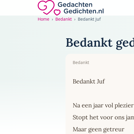
Direct naar de inhoud
Gedachten-Gedichten.nl — naar de home
Home
Bedankt
Bedankt Juf
Bedankt gedi
Bedankt
Bedankt Juf
Na een jaar vol plezier
Stopt het voor ons j
Maar geen getreur