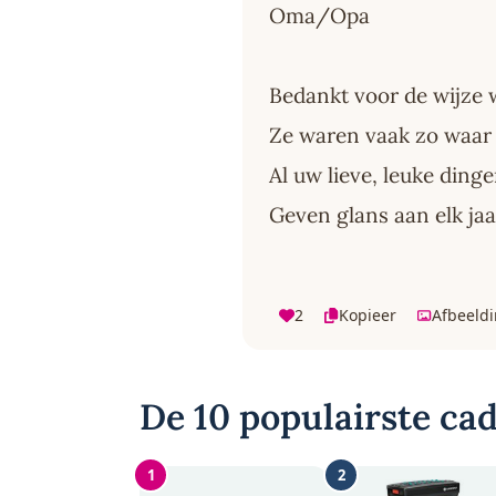
Oma/Opa
Bedankt voor de wijze
Ze waren vaak zo waar
Al uw lieve, leuke ding
Geven glans aan elk jaa
2
Kopieer
Afbeeld
De 10 populairste ca
1
2