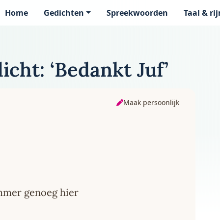
Home
Gedichten
Spreekwoorden
Taal & ri
page
cht: ‘Bedankt Juf’
Maak persoonlijk
ammer genoeg hier