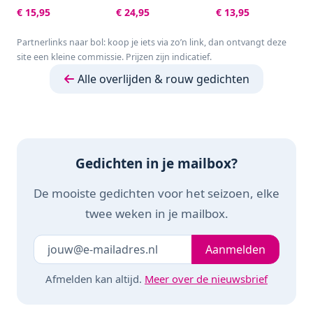
met Enveloppen -
100 blanco pagina's
- Rouwkaarten -
€ 15,95
€ 24,95
€ 13,95
Rouwkaarten -
- Neutraal - Voor
condoleance
Sterkte & Troost -
bruiloft, trouwen,
kaarten met
Partnerlinks naar bol: koop je iets via zo’n link, dan ontvangt deze
A6 - Blanco - Aardse
afscheid, uitvaart,
envelop - Sterkte &
site een kleine commissie. Prijzen zijn indicatief.
Kleuren
condoleance of
Troost
andere gelegenheid
Alle overlijden & rouw gedichten
Gedichten in je mailbox?
De mooiste gedichten voor het seizoen, elke
twee weken in je mailbox.
Je e-mailadres
Laat dit veld leeg
Aanmelden
Afmelden kan altijd.
Meer over de nieuwsbrief