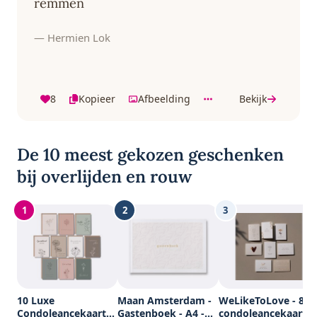
remmen
— Hermien Lok
8
Kopieer
Afbeelding
Bekijk
De 10 meest gekozen geschenken
bij overlijden en rouw
1
2
3
10 Luxe
Maan Amsterdam -
WeLikeToLove - 8x
Condoleancekaarten
Gastenboek - A4 -
condoleancekaarte