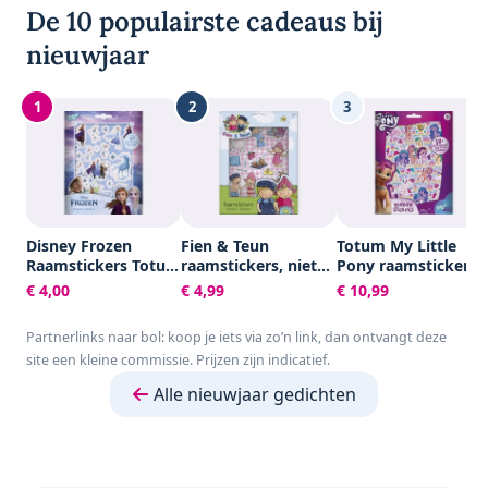
De 10 populairste cadeaus bij
nieuwjaar
1
2
3
Disney Frozen
Fien & Teun
Totum My Little
Raamstickers Totum
raamstickers, niet
Pony raamstickers
verplaatsbare
permanente
50 verplaatsbare
€ 4,00
€ 4,99
€ 10,99
stickers - junior
verplaatsbare
stickers - niet
educatief speelgoed
stickers - met
permanent incl.
Partnerlinks naar bol: koop je iets via zo’n link, dan ontvangt deze
vanaf 3 jaar - raam
speelachtergrond -
speelachtergrond
site een kleine commissie. Prijzen zijn indicatief.
versiering voor
vanaf 3 jaar -
onderweg en thuis
Bambolino Toys
Alle nieuwjaar gedichten