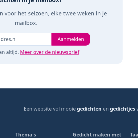
ichten in je mailbox?
 voor het seizoen, elke twee weken in je
mailbox.
Je e-mailadres
leeg
Aanmelden
n altijd.
Meer over de nieuwsbrief
Een website vol mooie
gedichten
en
gedichtjes
v
page
Thema's
Gedicht maken met
Taa