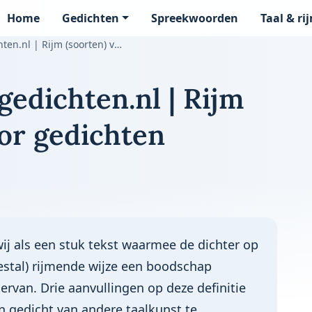
Home
Gedichten
Spreekwoorden
Taal & ri
page
 | Rijm (soorten) voor gedichten
edichten.nl | Rijm
oor gedichten
wij als een stuk tekst waarmee de dichter op
estal) rijmende wijze een boodschap
ervan. Drie aanvullingen op deze definitie
en gedicht van andere taalkunst te