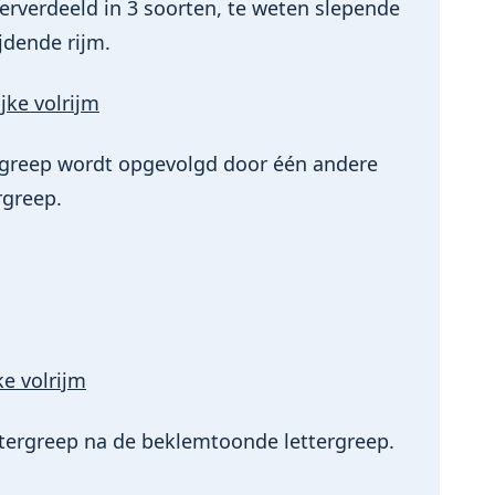
rverdeeld in 3 soorten, te weten slepende
ijdende rijm.
jke volrijm
greep wordt opgevolgd door één andere
rgreep.
ke volrijm
ttergreep na de beklemtoonde lettergreep.