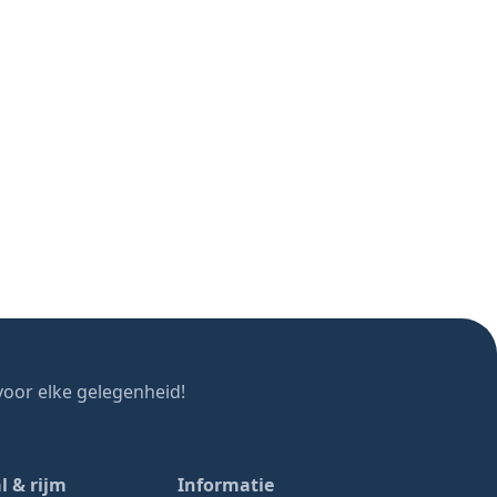
oor elke gelegenheid!
l & rijm
Informatie