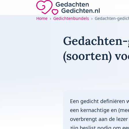
Direct naar de inhoud
Gedachten-Gedichten.nl — naar de home
Home
Gedichtenbundels
Gedachten-gedichten.nl
Gedachten-g
(soorten) v
Een gedicht definiëren 
een kernachtige en (me
overbrengt aan de lezer 
zijn beslist nodig om e