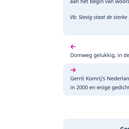
aan het begin van woor
Vb: Stevig staat de sterke
Vorige bundel:
Domweg gelukkig, in de 
Volgende bundel:
Gerrit Komrij's Nederla
in 2000 en enige gedich