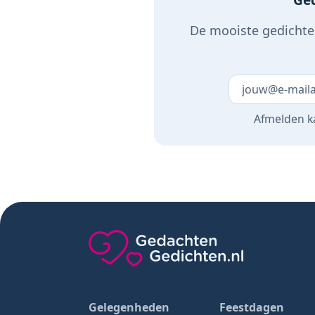
Ged
De mooiste gedichten
Laat dit veld 
Afmelden ka
Gedachten-Gedichten.nl — naar de home
Gelegenheden
Feestdagen