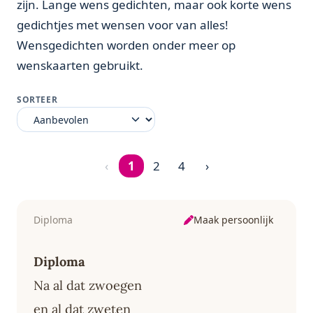
zijn. Lange wens gedichten, maar ook korte wens
gedichtjes met wensen voor van alles!
Wensgedichten worden onder meer op
wenskaarten gebruikt.
SORTEER
‹
1
2
4
›
Pagina 1 van 4
Maak persoonlijk
Diploma
Diploma
Na al dat zwoegen
en al dat zweten