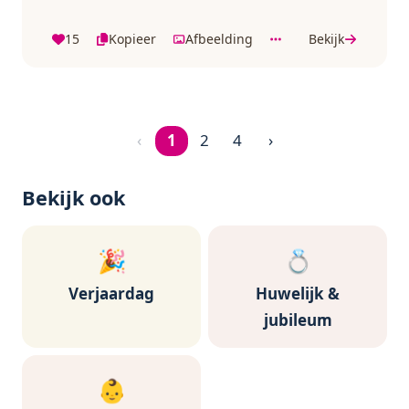
15
Kopieer
Afbeelding
Bekijk
‹
1
2
4
›
Pagina 1 van 4
Bekijk ook
🎉
💍
Verjaardag
Huwelijk &
jubileum
👶